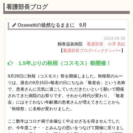
看護部長ブログ
Ozawattiの徒然なるままに 9月
2024.09.30
鶴巻温泉病院
看護部長 小澤 美紀
【
看護部長ブログバックナンバー
】
1.5年ぶりの秋桜（コスモス）祭開催！
9月28日に秋桜（コスモス）祭を開催しました。秋桜祭のルー
ツは、過去の9月15日=敬老の日にちなみ「敬老会」という名称
で、患者さんに元気に過ごしていただきたいという願いで開催
されてきた病院のお祭りです。それから時代が変わり、「敬老
会」にはそぐわない年齢層の患者さんが増えてきたことから
「秋桜祭」に名称が変わりました。
ここ数年はコロナ禍で余儀なく中止せざるを得ませんでした
が、今年度こそ・・とみんなの思いをつなげて開催に至りまし