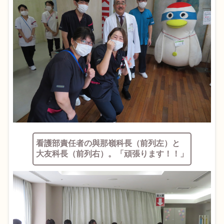
看護部責任者の與那嶺科長（前列左）と
大友科長（前列右）。「頑張ります！！」