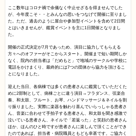
ここ数年はコロナ禍で余儀なく中止せざるを得ませんでした
が、今年度こそ・・とみんなの思いをつなげて開催に至りまし
た。ただ、過去のように屋台や参加型イベントを含めて2日間
とはいきませんが、鑑賞イベントを主に1日開催となりまし
た。
開催の正式決定が7月であっため、演目に協力してもらえる
方々へのオファーがそこからスタート。開催まで短い期間しか
なく、院内の担当者は「だめもと」で地域のサークルや学校に
電話をかけまくり、最終的には7つの団体から協力を頂けるこ
とになりました。
迎えた当日、各病棟では多くの患者さんに鑑賞していただくた
めに2部制として、病棟ごとに違う演目→フラダンス、弦楽合
奏、和太鼓、フルート、お琴、ハンドマッサージ＆ネイルを割
り振りました。実際に楽器を触わり喜んでいらっしゃる患者さ
ん、音楽に合わせて手拍子する患者さん、和太鼓を聞き感激で
泣いている患者さん、ネイルで「若返った」と笑顔の患者さん
ほか、ほんのひと時ですが患者さんに楽しんで頂くことができ
たのであれば、担当者・病院職員ともども幸甚です。ご協力く