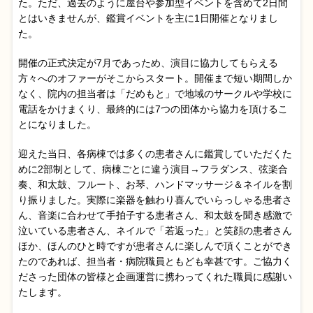
た。ただ、過去のように屋台や参加型イベントを含めて2日間
とはいきませんが、鑑賞イベントを主に1日開催となりまし
た。
開催の正式決定が7月であっため、演目に協力してもらえる
方々へのオファーがそこからスタート。開催まで短い期間しか
なく、院内の担当者は「だめもと」で地域のサークルや学校に
電話をかけまくり、最終的には7つの団体から協力を頂けるこ
とになりました。
迎えた当日、各病棟では多くの患者さんに鑑賞していただくた
めに2部制として、病棟ごとに違う演目→フラダンス、弦楽合
奏、和太鼓、フルート、お琴、ハンドマッサージ＆ネイルを割
り振りました。実際に楽器を触わり喜んでいらっしゃる患者さ
ん、音楽に合わせて手拍子する患者さん、和太鼓を聞き感激で
泣いている患者さん、ネイルで「若返った」と笑顔の患者さん
ほか、ほんのひと時ですが患者さんに楽しんで頂くことができ
たのであれば、担当者・病院職員ともども幸甚です。ご協力く
ださった団体の皆様と企画運営に携わってくれた職員に感謝い
たします。