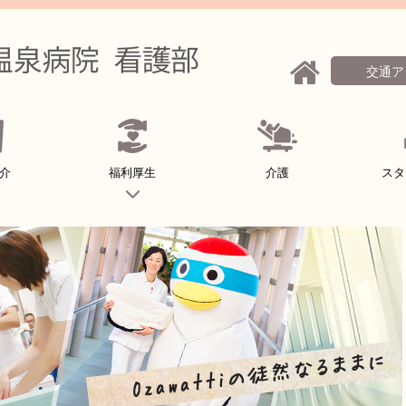
交通ア
介
福利厚生
介護
スタ