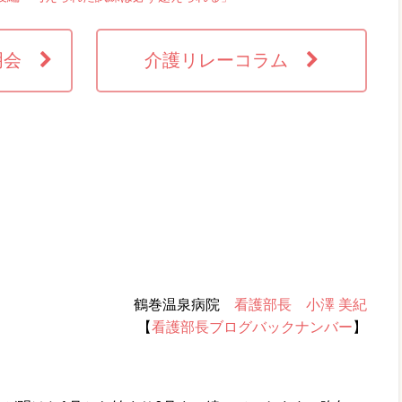
説明会
介護リレーコラム
鶴巻温泉病院
看護部長 小澤 美紀
【
看護部長ブログバックナンバー
】