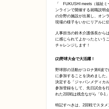
「 FUKUSHI meets
ンラインで開催する就職説明
の分野の施設が出展し、オン
現場の様子をいかにリアルに
人事担当の鈴木介護係長から
に感じられてよかったという
チャレンジします！
(2)野球大会で大活躍！
野球部の活動がコロナ第6波
に参加することを決めました
決定する「ジャパンメディカ
参加登録をして、先日試合を行
れた2回戦は残念ながら「0-
特記すべきは、2回戦でスタメ